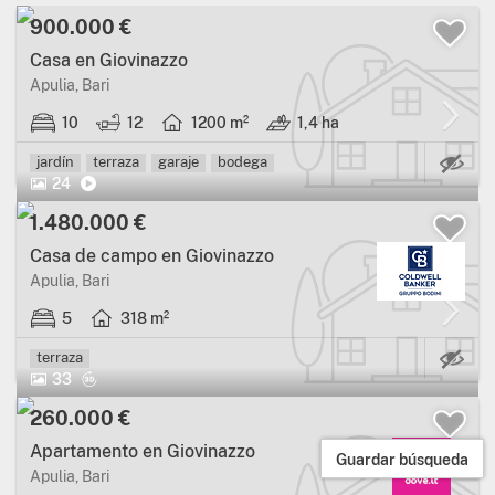
900.000 €
Casa en Giovinazzo
Apulia, Bari
10
12
1200 m²
1,4 ha
Ca
jardín
terraza
garaje
bodega
24
1.480.000 €
Casa de campo en Giovinazzo
Apulia, Bari
5
318 m²
Ca
terraza
33
260.000 €
Apartamento en Giovinazzo
Guardar búsqueda
Apulia, Bari