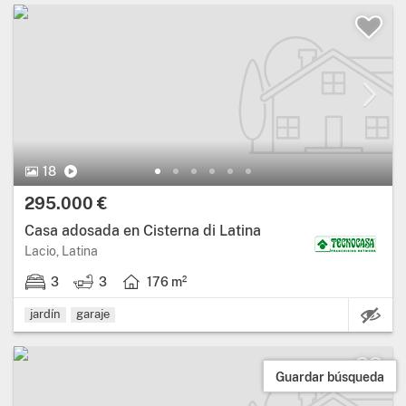
18
295.000 €
Casa adosada en Cisterna di Latina
Lacio, Latina
3
3
176 m²
Ca
jardín
garaje
Guardar búsqueda