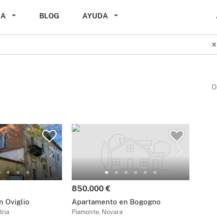
DA
BLOG
AYUDA
O
850.000 €
n Oviglio
Apartamento en Bogogno
ria
Piamonte, Novara