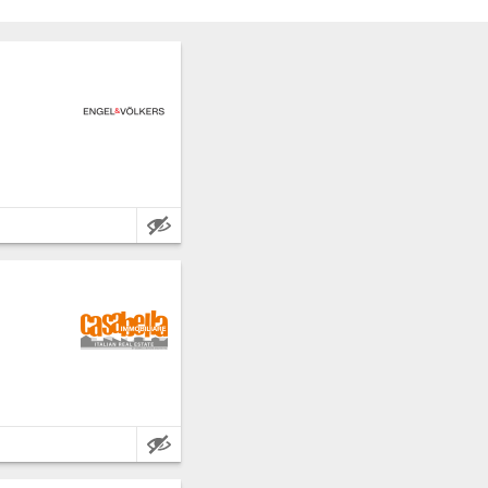
Características:
Características: