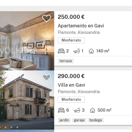
250.000 €
Apartamento en Gavi
Piamonte, Alessandria
Monferrato
2
1
140 m²
terraza
290.000 €
Villa en Gavi
Piamonte, Alessandria
Monferrato
6
3
500 m²
jardín
garaje
bodega