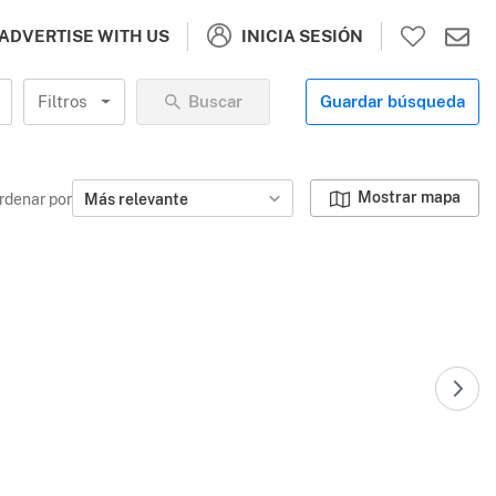
INICIA SESIÓN
ADVERTISE WITH US
Filtros
Buscar
Guardar búsqueda
Mostrar mapa
rdenar por
Más relevante