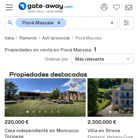
Ubicación
Piovà Massaia
Italia
Piamonte
Asti (provincia)
Piovà Massaia
1
Propiedades en venta en Piovà Massaia
:
Ordenar por
Más relevante
Propiedades destacadas
Precio:
Precio:
220.000 €
2.300.000 €
Casa independiente en Moncucco
Villa en Stresa
Torinese
Piamonte, Verbano-Cusio-