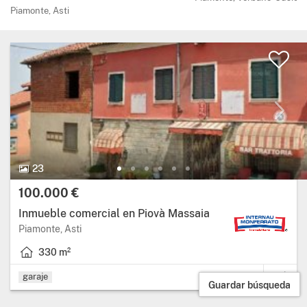
Piamonte, Asti
23 Fotos.
23
Precio:
100.000 €
Inmueble comercial en Piovà Massaia
Región: Piamonte, provincia: Asti.
Piamonte, Asti
330 m²
Superficie útil: 330 metros cuadrados.
garaje
Guardar búsqueda