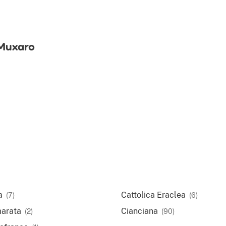
 Muxaro
a
Cattolica Eraclea
(7)
(6)
arata
Cianciana
(2)
(90)