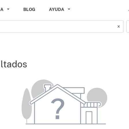
DA
BLOG
AYUDA
ltados