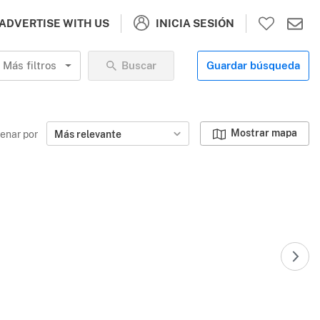
INICIA SESIÓN
ADVERTISE WITH US
Más filtros
Buscar
Guardar búsqueda
Mostrar mapa
enar por
Más relevante