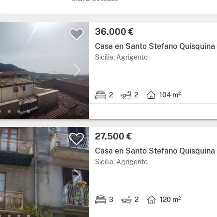
Precio:
36.000 €
Casa en Santo Stefano Quisquina
Región: Sicilia, provinc
Sicilia, Agrigento
2
2
104 m²
2 habitaciones.
2 baños.
Superficie útil: 104 m
Precio:
27.500 €
Casa en Santo Stefano Quisquina
Región: Sicilia, provinc
Sicilia, Agrigento
3
2
120 m²
3 habitaciones.
2 baños.
Superficie útil: 120 m