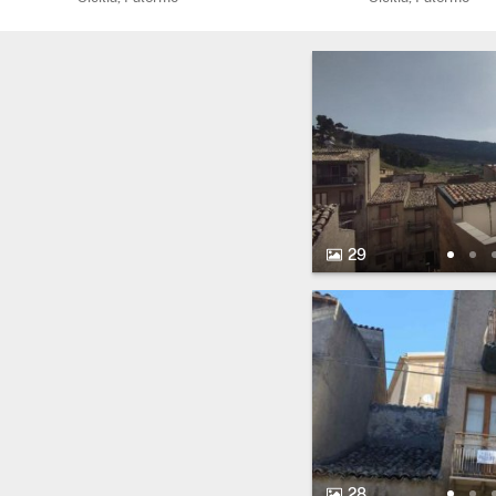
29 Fotos.
29
28 Fotos.
28