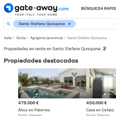
BÚSQUEDA RÁPI
Ubicación
Santo Stefano Quisquina
Italia
Sicilia
Agrigento (provincia)
Santo Stefano Quisquina
2
Propiedades en venta en Santo Stefano Quisquina
:
Propiedades destacadas
Precio:
Precio:
479.000 €
450.000 €
Ático en Palermo
Casa en Cefalú
Sicilia, Palermo
Sicilia, Palermo