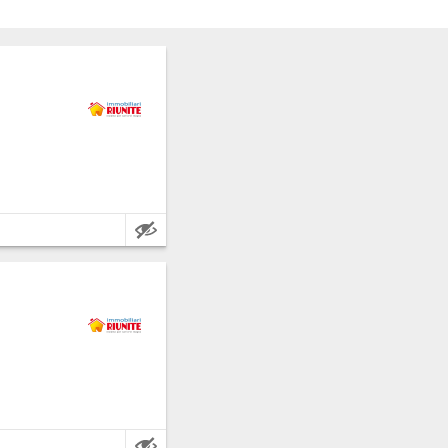
i.
etros cuadrados.
i.