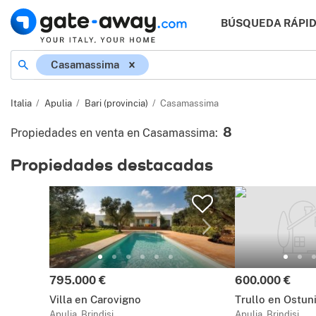
BÚSQUEDA RÁPI
Ubicación
Casamassima
Italia
Apulia
Bari (provincia)
Casamassima
8
Propiedades en venta en Casamassima
:
Propiedades destacadas
Precio:
Precio:
795.000 €
600.000 €
Villa en Carovigno
Trullo en Ostun
Apulia, Brindisi
Apulia, Brindisi