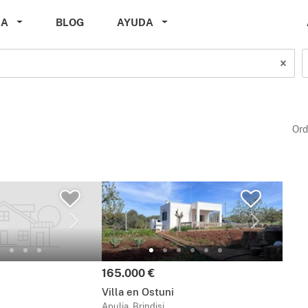
DA
BLOG
AYUDA
Ord
Precio:
165.000 €
i
Villa en Ostuni
Apulia, Brindisi