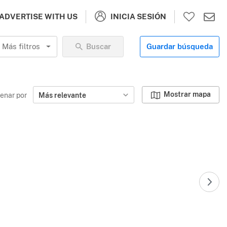
INICIA SESIÓN
ADVERTISE WITH US
Más filtros
Buscar
Guardar búsqueda
Mostrar mapa
enar por
Más relevante