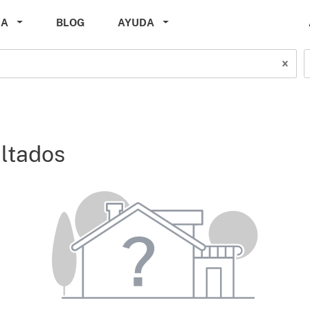
DA
BLOG
AYUDA
ltados