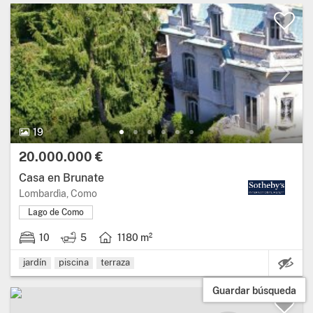
19
20.000.000 €
Casa en Brunate
Lombardìa, Como
Lago de Como
10
5
1180 m²
Ca
jardín
piscina
terraza
Guardar búsqueda