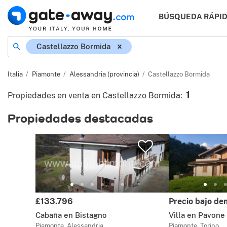
BÚSQUEDA RÁPI
Ubicación
Castellazzo Bormida
Italia
Piamonte
Alessandria (provincia)
Castellazzo Bormida
1
Propiedades en venta en Castellazzo Bormida
:
Propiedades destacadas
Precio:
Precio:
£133.796
Precio bajo d
Cabaña en Bistagno
Villa en Pavone
Piamonte, Alessandria
Piamonte, Torino