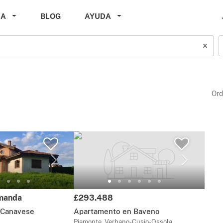
DA
BLOG
AYUDA
Ord
Precio:
emanda
£293.488
 Canavese
Apartamento en Baveno
Piamonte, Verbano-Cusio-Ossola