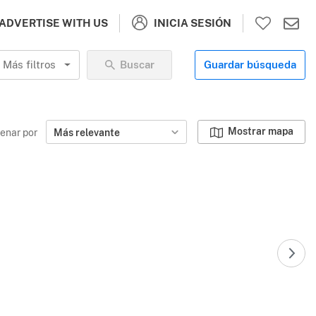
INICIA SESIÓN
ADVERTISE WITH US
Más filtros
Buscar
Guardar búsqueda
Mostrar mapa
enar por
Más relevante