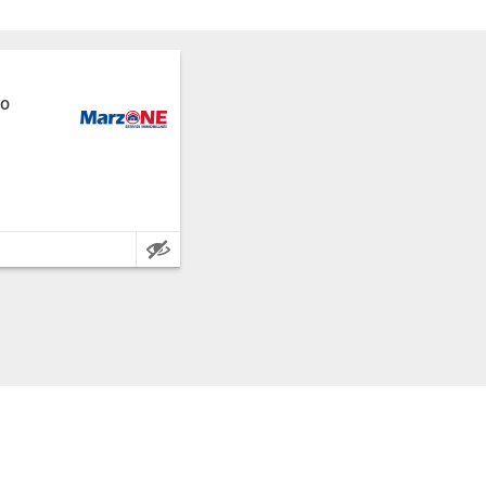
zo
 provincia: Alessandria.
adrados.