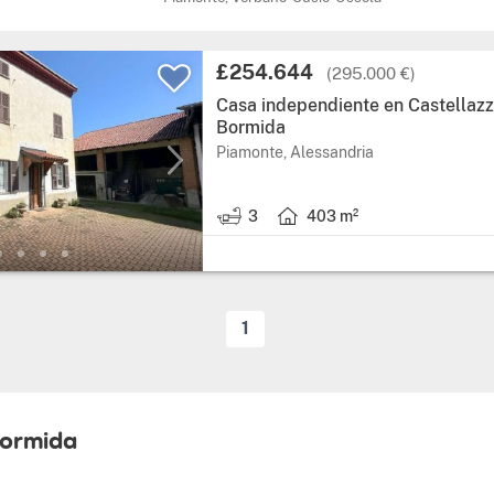
Precio:
£254.644
(295.000 €)
Casa independiente en Castellaz
Bormida
Región: Piamonte,
Piamonte, Alessandria
3
403 m²
3 baños.
Superficie útil: 403 metros cu
1
Bormida