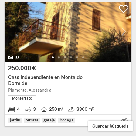
10
250.000 €
Casa independiente en Montaldo
Bormida
Piamonte, Alessandria
Monferrato
4
3
250 m²
3300 m²
Ca
jardín
terraza
garaje
bodega
Guardar búsqueda