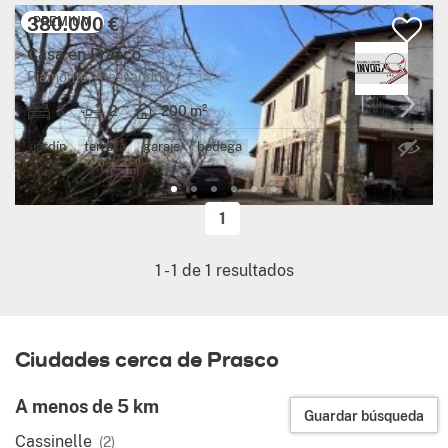
380.000 €
PREMIUM
Casa en Prasco
Piamonte, Alessandria
3
2
200 m²
Ca
jardín
terraza
garaje
bodega
1
1
-
1
de
1
resultados
Ciudades cerca de Prasco
A menos de 5 km
Guardar búsqueda
Cassinelle
(2)