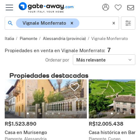
Ubicación
Vignale Monferrato
Italia
Piamonte
Alessandria (provincia)
Vignale Monferrato
7
Propiedades en venta en Vignale Monferrato
:
Ordenar por
Más relevante
Propiedades destacadas
Precio:
Precio:
R$1.523.890
R$12.005.438
Casa en Murisengo
Casa histórica en Barb
Piamonte, Alessandria
Piamonte, Cuneo