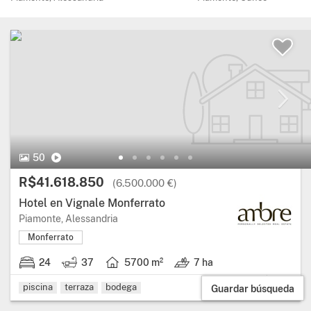
50 Fotos.
Vídeo
50
Precio:
R$41.618.850
(6.500.000 €)
Hotel en Vignale Monferrato
Región: Piamonte, provincia: Alessandria.
Piamonte, Alessandria
Monferrato
24
37
5700 m²
7 ha
24 habitaciones.
37 baños.
Superficie útil: 5700 metros cuadrados.
Terreno: 7 ha.
piscina
terraza
bodega
Guardar búsqueda