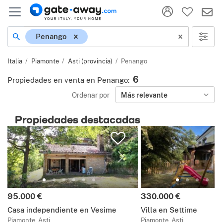
Ubicación
Penango
Italia
Piamonte
Asti (provincia)
Penango
6
Propiedades en venta en Penango
:
Ordenar por
Más relevante
Propiedades destacadas
Precio:
Precio:
95.000 €
330.000 €
Casa independiente en Vesime
Villa en Settime
Piamonte, Asti
Piamonte, Asti