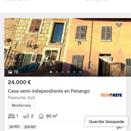
19 Fotos.
19
Precio:
24.000 €
Casa semi-independiente en Penango
Región: Piamonte, provincia: Asti.
Piamonte, Asti
Monferrato
1
2
80 m²
1 habitación.
2 baños.
Superficie útil: 80 metros cuadrados.
Guardar búsqueda
jardín
garaje