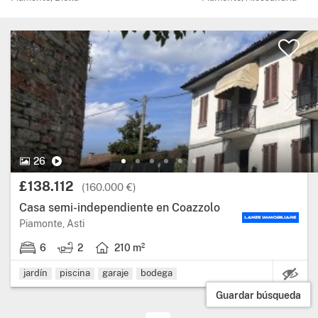
26 Fotos.
Vídeo
26
Precio:
£138.112
(160.000 €)
Casa semi-independiente en Coazzolo
Región: Piamonte, provincia: Asti.
Piamonte, Asti
6
2
210 m²
6 habitaciones.
2 baños.
Superficie útil: 210 metros cuadrados.
jardín
piscina
garaje
bodega
Guardar búsqueda