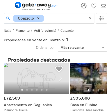
Ubicación
Coazzolo
Italia
Piamonte
Asti (provincia)
Coazzolo
1
Propiedades en venta en Coazzolo
:
Ordenar por
Más relevante
Propiedades destacadas
Precio:
Precio:
£72.509
£595.608
Apartamento en Gaglianico
Casa en Fubine
Piamonte, Biella
Piamonte, Alessandria