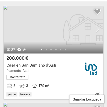
27
208.000 €
Casa en San Damiano d'Asti
Piamonte, Asti
Monferrato
5
3
179 m²
Ca
jardín
terraza
Guardar búsqueda