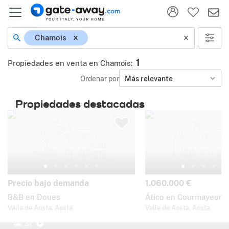
Chamois
1
Propiedades en venta en Chamois
:
Ordenar por
Más relevante
Propiedades destacadas
Precio bajo demanda
1.060.000 €
B&B en Doues
Ático en Courmayeur
Valle de Aosta, Aosta
Valle de Aosta, Aosta
31