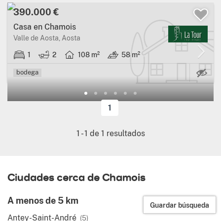
390.000 €
Casa en Chamois
Valle de Aosta, Aosta
1
2
108 m²
58 m²
Ca
bodega
1
1
-
1
de
1
resultados
Ciudades cerca de Chamois
A menos de 5 km
Guardar búsqueda
Antey-Saint-André
(5)