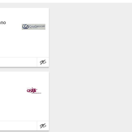
ano
oma.
ros cuadrados.
incia: Grosseto.
etros cuadrados.