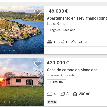
Precio:
149.000 €
Apartamento en Trevignano Rom
Región: Lacio, provincia: R
Lacio, Roma
Lago de Bracciano
1
1
58 m²
1 habitación.
1 baño.
Superficie útil: 58 met
Precio:
430.000 €
Casa de campo en Manciano
Región: Toscana, prov
Toscana, Grosseto
maremma
4
3
200 m²
4 habitaciones.
3 baños.
Superficie útil: 200 m
jardín