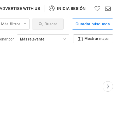
INICIA SESIÓN
ADVERTISE WITH US
Más filtros
Buscar
Guardar búsqueda
Mostrar mapa
enar por
Más relevante