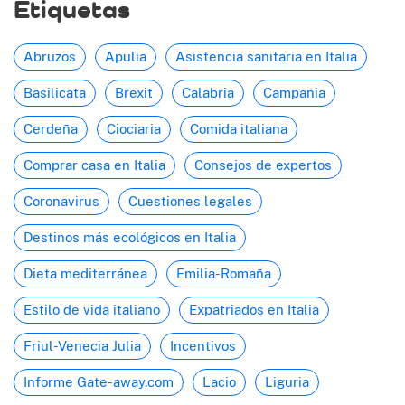
Etiquetas
Abruzos
Apulia
Asistencia sanitaria en Italia
Basilicata
Brexit
Calabria
Campania
Cerdeña
Ciociaria
Comida italiana
Comprar casa en Italia
Consejos de expertos
Coronavirus
Cuestiones legales
Destinos más ecológicos en Italia
Dieta mediterránea
Emilia-Romaña
Estilo de vida italiano
Expatriados en Italia
Friul-Venecia Julia
Incentivos
Informe Gate-away.com
Lacio
Liguria