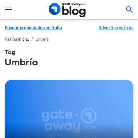
Bus
Buscar propiedades en Italia
Advertise with us
Página inicial
/
Umbría
Tag
Umbría