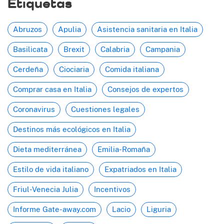
Etiquetas
Abruzos
Apulia
Asistencia sanitaria en Italia
Basilicata
Brexit
Calabria
Campania
Cerdeña
Ciociaria
Comida italiana
Comprar casa en Italia
Consejos de expertos
Coronavirus
Cuestiones legales
Destinos más ecológicos en Italia
Dieta mediterránea
Emilia-Romaña
Estilo de vida italiano
Expatriados en Italia
Friul-Venecia Julia
Incentivos
Informe Gate-away.com
Lacio
Liguria