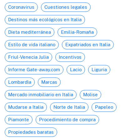
Coronavirus
Cuestiones legales
Destinos más ecológicos en Italia
Dieta mediterránea
Emilia-Romaña
Estilo de vida italiano
Expatriados en Italia
Friul-Venecia Julia
Incentivos
Informe Gate-away.com
Lacio
Liguria
Lombardìa
Marcas
Mercado inmobiliario en Italia
Molise
Mudarse a Italia
Norte de Italia
Papeleo
Piamonte
Procedimiento de compra
Propiedades baratas