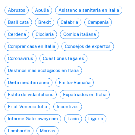
Abruzos
Apulia
Asistencia sanitaria en Italia
Basilicata
Brexit
Calabria
Campania
Cerdeña
Ciociaria
Comida italiana
Comprar casa en Italia
Consejos de expertos
Coronavirus
Cuestiones legales
Destinos más ecológicos en Italia
Dieta mediterránea
Emilia-Romaña
Estilo de vida italiano
Expatriados en Italia
Friul-Venecia Julia
Incentivos
Informe Gate-away.com
Lacio
Liguria
Lombardìa
Marcas