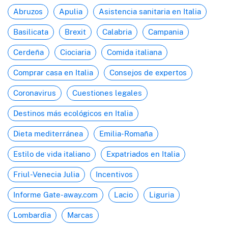
Abruzos
Apulia
Asistencia sanitaria en Italia
Basilicata
Brexit
Calabria
Campania
Cerdeña
Ciociaria
Comida italiana
Comprar casa en Italia
Consejos de expertos
Coronavirus
Cuestiones legales
Destinos más ecológicos en Italia
Dieta mediterránea
Emilia-Romaña
Estilo de vida italiano
Expatriados en Italia
Friul-Venecia Julia
Incentivos
Informe Gate-away.com
Lacio
Liguria
Lombardìa
Marcas