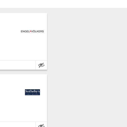
ovincia: Lecco.
etros cuadrados.
1 m².
ovincia: Lecco.
 metros cuadrados.