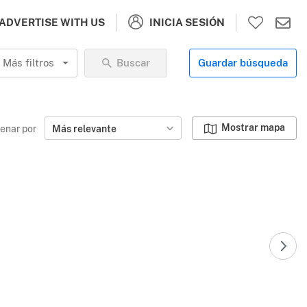
INICIA SESIÓN
ADVERTISE WITH US
Más filtros
Buscar
Guardar búsqueda
Mostrar mapa
enar por
Más relevante