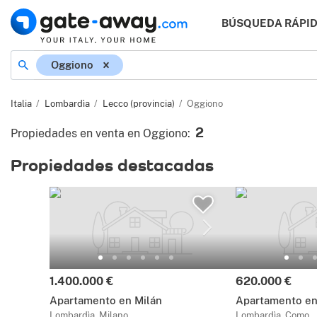
BÚSQUEDA RÁPI
Ubicación
Oggiono
Italia
Lombardìa
Lecco (provincia)
Oggiono
2
Propiedades en venta en Oggiono
:
Propiedades destacadas
Precio:
Precio:
1.400.000 €
620.000 €
Apartamento en Milán
Apartamento en
Lombardìa, Milano
Lombardìa, Como