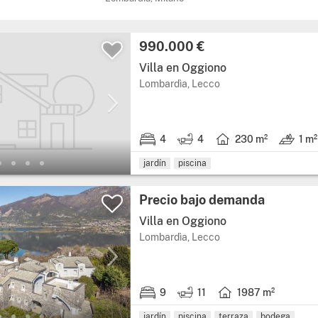
Precio:
990.000 €
Villa en Oggiono
Región: Lombardìa, pr
Lombardìa, Lecco
4
4
230 m²
1 m²
4 habitaciones.
4 baños.
Superficie útil: 230 m
Terreno: 
jardín
piscina
Precio:
Precio bajo demanda
Villa en Oggiono
Región: Lombardìa, pr
Lombardìa, Lecco
9
11
1987 m²
9 habitaciones.
11 baños.
Superficie útil: 1987
jardín
piscina
terraza
bodega