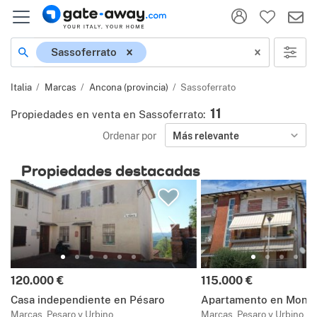
Ubicación
Sassoferrato
Italia
Marcas
Ancona (provincia)
Sassoferrato
11
Propiedades en venta en Sassoferrato
:
Ordenar por
Más relevante
Propiedades destacadas
Precio:
Precio:
120.000 €
115.000 €
Casa independiente en Pésaro
Apartamento en Mond
Marcas, Pesaro y Urbino
Marcas, Pesaro y Urbino