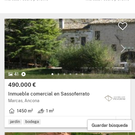
41 Fotos.
Vídeo
41
Precio:
490.000 €
Inmueble comercial en Sassoferrato
Región: Marcas, provincia: Ancona.
Marcas, Ancona
1450 m²
1 m²
Superficie útil: 1450 metros cuadrados.
Terreno: 1 m².
jardín
bodega
Guardar búsqueda