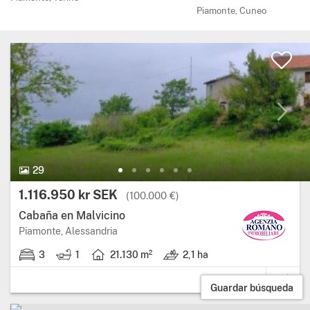
Piamonte, Cuneo
29 Fotos.
29
Precio:
1.116.950 kr SEK
(100.000 €)
Cabaña en Malvicino
Región: Piamonte, provincia: Alessandria.
Piamonte, Alessandria
3
1
21.130 m²
2,1 ha
3 habitaciones.
1 baño.
Superficie útil: 21.130 metros cuadrados.
Terreno: 2,1 ha.
Guardar búsqueda