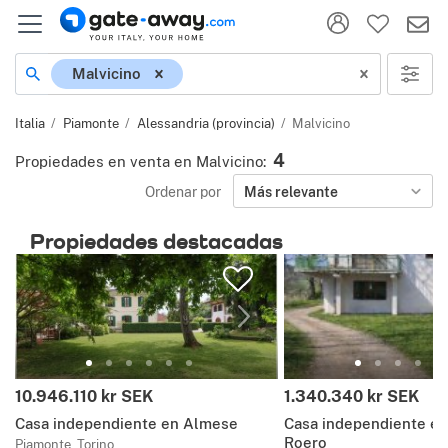
Ubicación
Malvicino
Italia
Piamonte
Alessandria (provincia)
Malvicino
4
Propiedades en venta en Malvicino
:
Ordenar por
Más relevante
Propiedades destacadas
Precio:
Precio:
10.946.110 kr SEK
1.340.340 kr SEK
Casa independiente en Almese
Casa independiente e
Roero
Piamonte, Torino