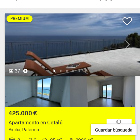
PREMIUM
37 Fotos.
Vídeo
37
Precio:
425.000 €
Apartamento en Cefalú
Región: Sicilia, provincia: Palermo.
Guardar búsqueda
Sicilia, Palermo