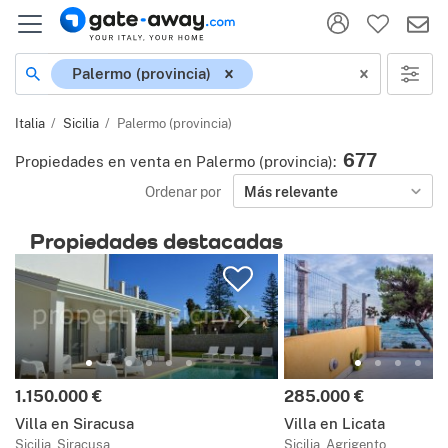
Ubicación
Palermo (provincia)
Italia
Sicilia
Palermo (provincia)
677
Propiedades en venta en Palermo (provincia)
:
Ordenar por
Más relevante
Propiedades destacadas
Precio:
Precio:
1.150.000 €
285.000 €
Villa en Siracusa
Villa en Licata
Sicilia, Siracusa
Sicilia, Agrigento