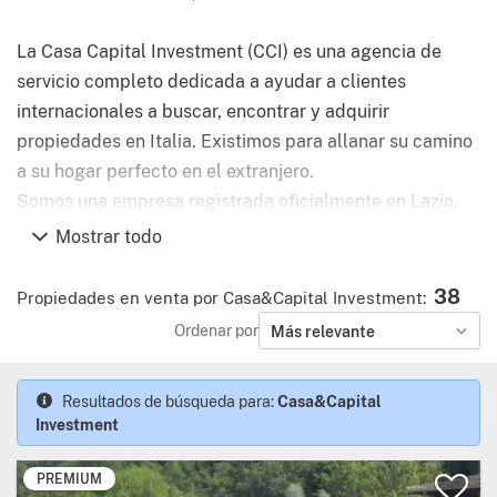
La Casa Capital Investment (CCI) es una agencia de
servicio completo dedicada a ayudar a clientes
internacionales a buscar, encontrar y adquirir
propiedades en Italia. Existimos para allanar su camino
a su hogar perfecto en el extranjero.
Somos una empresa registrada oficialmente en Lazio,
Italia (camera di commercio) REA / CCIAA Roma n.
Mostrar todo
1435647. Nuestros especialistas tienen licencia para
realizar todos los aspectos de una transacción de
38
Propiedades en venta por Casa&Capital Investment
:
bienes raíces; Contamos con un grupo de consultoría de
Ordenar por
Más relevante
expertos financieros, de ingeniería, lingüísticos y
legales.
Resultados de búsqueda para:
Casa&Capital
Investment
Con nuestra asistencia, INVERTIR EN ITALIA NUNCA
PREMIUM
HA SIDO TAN FÁCIL Y SEGURO ...